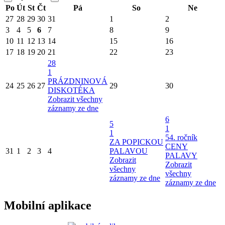
Po
Út
St
Čt
Pá
So
Ne
27
28
29
30
31
1
2
3
4
5
6
7
8
9
10
11
12
13
14
15
16
17
18
19
20
21
22
23
28
1
PRÁZDNINOVÁ
24
25
26
27
29
30
DISKOTÉKA
Zobrazit všechny
záznamy ze dne
6
5
1
1
54. ročník
ZA POPICKOU
CENY
31
1
2
3
4
PALAVOU
PALAVY
Zobrazit
Zobrazit
všechny
všechny
záznamy ze dne
záznamy ze dne
Mobilní aplikace