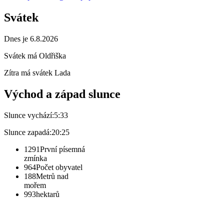
Svátek
Dnes je 6.8.2026
Svátek má
Oldřiška
Zítra má svátek
Lada
Východ a západ slunce
Slunce vychází:
5:33
Slunce zapadá:
20:25
1291
První písemná
zmínka
964
Počet obyvatel
188
Metrů nad
mořem
993
hektarů