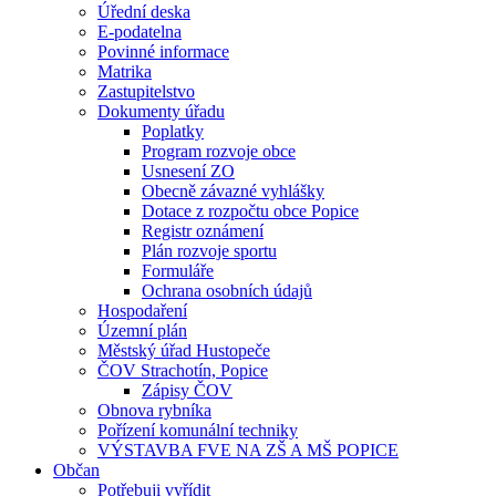
Úřední deska
E-podatelna
Povinné informace
Matrika
Zastupitelstvo
Dokumenty úřadu
Poplatky
Program rozvoje obce
Usnesení ZO
Obecně závazné vyhlášky
Dotace z rozpočtu obce Popice
Registr oznámení
Plán rozvoje sportu
Formuláře
Ochrana osobních údajů
Hospodaření
Územní plán
Městský úřad Hustopeče
ČOV Strachotín, Popice
Zápisy ČOV
Obnova rybníka
Pořízení komunální techniky
VÝSTAVBA FVE NA ZŠ A MŠ POPICE
Občan
Potřebuji vyřídit