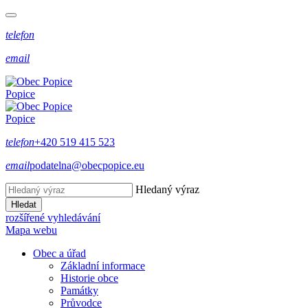
telefon
email
Popice
Popice
telefon
+420 519 415 523
email
podatelna@obecpopice.eu
Hledaný výraz
Hledat
rozšířené vyhledávání
Mapa webu
Obec a úřad
Základní informace
Historie obce
Památky
Průvodce