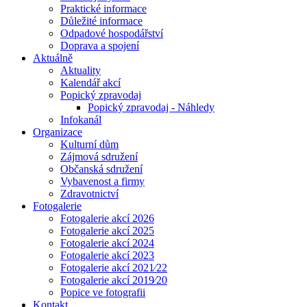
Praktické informace
Důležité informace
Odpadové hospodářství
Doprava a spojení
Aktuálně
Aktuality
Kalendář akcí
Popický zpravodaj
Popický zpravodaj - Náhledy
Infokanál
Organizace
Kulturní dům
Zájmová sdružení
Občanská sdružení
Vybavenost a firmy
Zdravotnictví
Fotogalerie
Fotogalerie akcí 2026
Fotogalerie akcí 2025
Fotogalerie akcí 2024
Fotogalerie akcí 2023
Fotogalerie akcí 2021⁄22
Fotogalerie akcí 2019⁄20
Popice ve fotografii
Kontakt