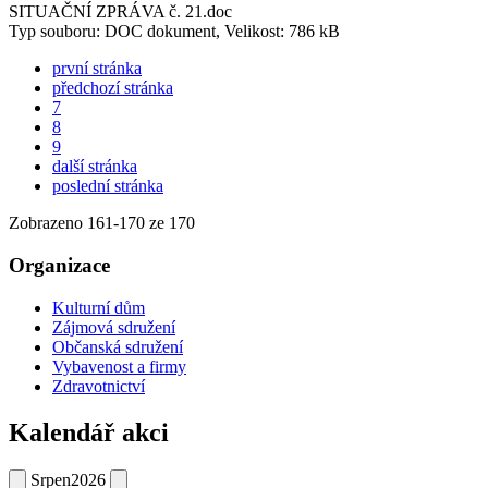
SITUAČNÍ ZPRÁVA č. 21.doc
Typ souboru: DOC dokument, Velikost: 786 kB
první stránka
předchozí stránka
7
8
9
další stránka
poslední stránka
Zobrazeno
161
-
170
ze 170
Organizace
Kulturní dům
Zájmová sdružení
Občanská sdružení
Vybavenost a firmy
Zdravotnictví
Kalendář akci
Srpen
2026