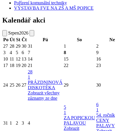
Pořízení komunální techniky
VÝSTAVBA FVE NA ZŠ A MŠ POPICE
Kalendář akci
Srpen
2026
Po
Út
St
Čt
Pá
So
Ne
27
28
29
30
31
1
2
3
4
5
6
7
8
9
10
11
12
13
14
15
16
17
18
19
20
21
22
23
28
1
PRÁZDNINOVÁ
24
25
26
27
29
30
DISKOTÉKA
Zobrazit všechny
záznamy ze dne
6
5
1
1
54. ročník
ZA POPICKOU
CENY
31
1
2
3
4
PALAVOU
PALAVY
Zobrazit
Zobrazit