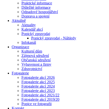
Praktické informace
Důležité informace
Odpadové hospodářství
Doprava a spojení
Aktuálně
Aktuality
Kalendář akcí
Popický zpravodaj
Popický zpravodaj - Náhledy
Infokanál
Organizace
Kulturní dům
Zájmová sdružení
Občanská sdružení
Vybavenost a firmy
Zdravotnictví
Fotogalerie
Fotogalerie akcí 2026
Fotogalerie akcí 2025
Fotogalerie akcí 2024
Fotogalerie akcí 2023
Fotogalerie akcí 2021⁄22
Fotogalerie akcí 2019⁄20
Popice ve fotografii
Kontakt