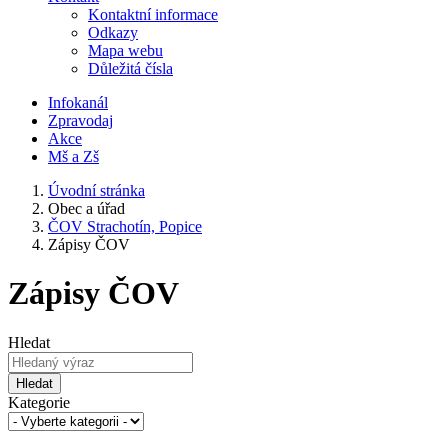
Kontaktní informace
Odkazy
Mapa webu
Důležitá čísla
Infokanál
Zpravodaj
Akce
Mš a Zš
Úvodní stránka
Obec a úřad
ČOV Strachotín, Popice
Zápisy ČOV
Zápisy ČOV
Hledat
Hledat
Kategorie