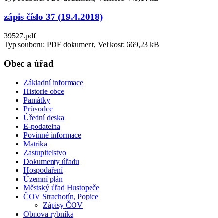
zápis číslo 37 (19.4.2018)
39527.pdf
Typ souboru: PDF dokument, Velikost: 669,23 kB
Obec a úřad
Základní informace
Historie obce
Památky
Průvodce
Úřední deska
E-podatelna
Povinné informace
Matrika
Zastupitelstvo
Dokumenty úřadu
Hospodaření
Územní plán
Městský úřad Hustopeče
ČOV Strachotín, Popice
Zápisy ČOV
Obnova rybníka