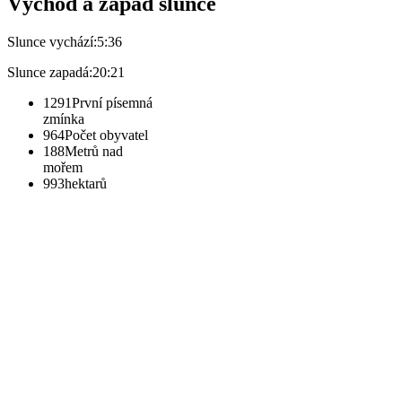
Východ a západ slunce
Slunce vychází:
5:36
Slunce zapadá:
20:21
1291
První písemná
zmínka
964
Počet obyvatel
188
Metrů nad
mořem
993
hektarů