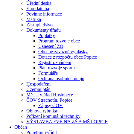
Úřední deska
E-podatelna
Povinné informace
Matrika
Zastupitelstvo
Dokumenty úřadu
Poplatky
Program rozvoje obce
Usnesení ZO
Obecně závazné vyhlášky
Dotace z rozpočtu obce Popice
Registr oznámení
Plán rozvoje sportu
Formuláře
Ochrana osobních údajů
Hospodaření
Územní plán
Městský úřad Hustopeče
ČOV Strachotín, Popice
Zápisy ČOV
Obnova rybníka
Pořízení komunální techniky
VÝSTAVBA FVE NA ZŠ A MŠ POPICE
Občan
Potřebuji vyřídit