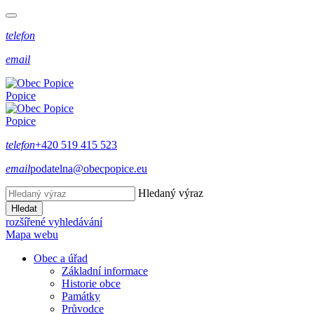
telefon
email
Popice
Popice
telefon
+420 519 415 523
email
podatelna@obecpopice.eu
Hledaný výraz
Hledat
rozšířené vyhledávání
Mapa webu
Obec a úřad
Základní informace
Historie obce
Památky
Průvodce