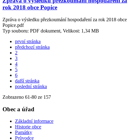
Zpráva o výsledku přezkoumání hospodaření za
rok 2018 obce Popice
Zpráva o výsledku přezkoumání hospodaření za rok 2018 obce
Popice.pdf
Typ souboru: PDF dokument, Velikost: 1,34 MB
první stránka
předchozí stránka
2
3
4
5
6
další stránka
poslední stránka
Zobrazeno
61
-
80
ze 157
Obec a úřad
Základní informace
Historie obce
Památky
Průvodce