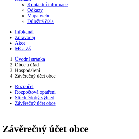
Kontaktní informace
Odkazy
Mapa webu
Důležitá čísla
Infokanál
Zpravodaj
Akce
Mš a Zš
Úvodní stránka
Obec a úřad
Hospodaření
Závěrečný účet obce
Rozpočet
Rozpočtová opatření
Střednědobý výhled
Závěrečný účet obce
Závěrečný účet obce