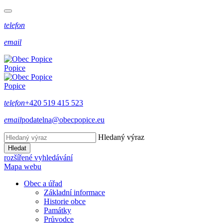
telefon
email
Popice
Popice
telefon
+420 519 415 523
email
podatelna@obecpopice.eu
Hledaný výraz
Hledat
rozšířené vyhledávání
Mapa webu
Obec a úřad
Základní informace
Historie obce
Památky
Průvodce