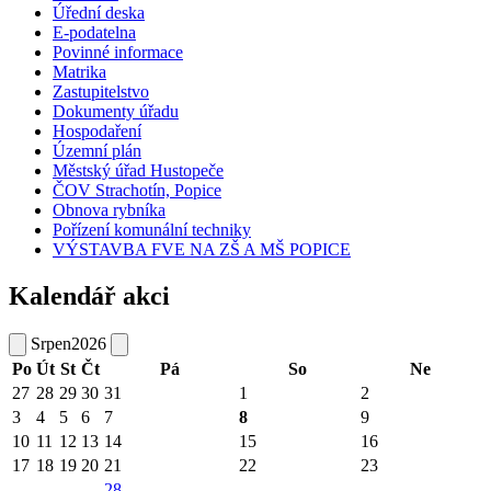
Úřední deska
E-podatelna
Povinné informace
Matrika
Zastupitelstvo
Dokumenty úřadu
Hospodaření
Územní plán
Městský úřad Hustopeče
ČOV Strachotín, Popice
Obnova rybníka
Pořízení komunální techniky
VÝSTAVBA FVE NA ZŠ A MŠ POPICE
Kalendář akci
Srpen
2026
Po
Út
St
Čt
Pá
So
Ne
27
28
29
30
31
1
2
3
4
5
6
7
8
9
10
11
12
13
14
15
16
17
18
19
20
21
22
23
28