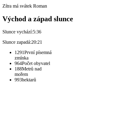
Zítra má svátek
Roman
Východ a západ slunce
Slunce vychází:
5:36
Slunce zapadá:
20:21
1291
První písemná
zmínka
964
Počet obyvatel
188
Metrů nad
mořem
993
hektarů