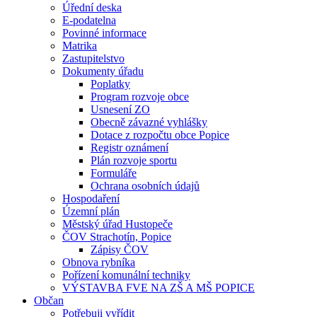
Úřední deska
E-podatelna
Povinné informace
Matrika
Zastupitelstvo
Dokumenty úřadu
Poplatky
Program rozvoje obce
Usnesení ZO
Obecně závazné vyhlášky
Dotace z rozpočtu obce Popice
Registr oznámení
Plán rozvoje sportu
Formuláře
Ochrana osobních údajů
Hospodaření
Územní plán
Městský úřad Hustopeče
ČOV Strachotín, Popice
Zápisy ČOV
Obnova rybníka
Pořízení komunální techniky
VÝSTAVBA FVE NA ZŠ A MŠ POPICE
Občan
Potřebuji vyřídit