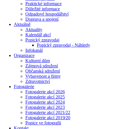
Praktické informace
Důležité informace
Odpadové hospodářství
Doprava a spojení
Aktuálně
Aktuality
Kalendář akcí
Popický zpravodaj
Popický zpravodaj - Náhledy
Infokanál
Organizace
Kulturní dům
Zájmová sdružení
Občanská sdružení
Vybavenost a firmy
Zdravotnictví
Fotogalerie
Fotogalerie akcí 2026
Fotogalerie akcí 2025
Fotogalerie akcí 2024
Fotogalerie akcí 2023
Fotogalerie akcí 2021⁄22
Fotogalerie akcí 2019⁄20
Popice ve fotografii
Kontakt