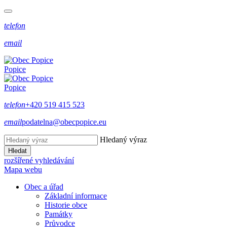
telefon
email
Popice
Popice
telefon
+420 519 415 523
email
podatelna@obecpopice.eu
Hledaný výraz
Hledat
rozšířené vyhledávání
Mapa webu
Obec a úřad
Základní informace
Historie obce
Památky
Průvodce