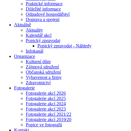
Praktické informace
Důležité informace
Odpadové hospodářství
Doprava a spojení
Aktuálně
Aktuality
Kalendář akcí
Popický zpravodaj
Popický zpravodaj - Náhledy
Infokanál
Organizace
Kulturní dům
Zájmová sdružení
Občanská sdružení
Vybavenost a firmy
Zdravotnictví
Fotogalerie
Fotogalerie akcí 2026
Fotogalerie akcí 2025
Fotogalerie akcí 2024
Fotogalerie akcí 2023
Fotogalerie akcí 2021⁄22
Fotogalerie akcí 2019⁄20
Popice ve fotografii
Kontakt