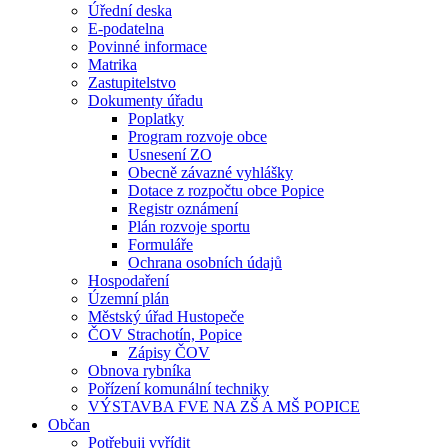
Úřední deska
E-podatelna
Povinné informace
Matrika
Zastupitelstvo
Dokumenty úřadu
Poplatky
Program rozvoje obce
Usnesení ZO
Obecně závazné vyhlášky
Dotace z rozpočtu obce Popice
Registr oznámení
Plán rozvoje sportu
Formuláře
Ochrana osobních údajů
Hospodaření
Územní plán
Městský úřad Hustopeče
ČOV Strachotín, Popice
Zápisy ČOV
Obnova rybníka
Pořízení komunální techniky
VÝSTAVBA FVE NA ZŠ A MŠ POPICE
Občan
Potřebuji vyřídit