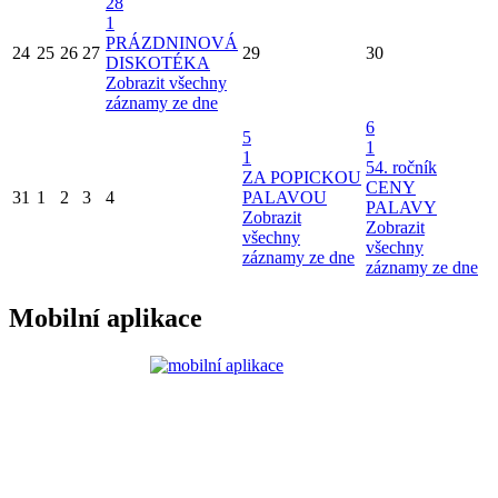
28
1
PRÁZDNINOVÁ
24
25
26
27
29
30
DISKOTÉKA
Zobrazit všechny
záznamy ze dne
6
5
1
1
54. ročník
ZA POPICKOU
CENY
31
1
2
3
4
PALAVOU
PALAVY
Zobrazit
Zobrazit
všechny
všechny
záznamy ze dne
záznamy ze dne
Mobilní aplikace