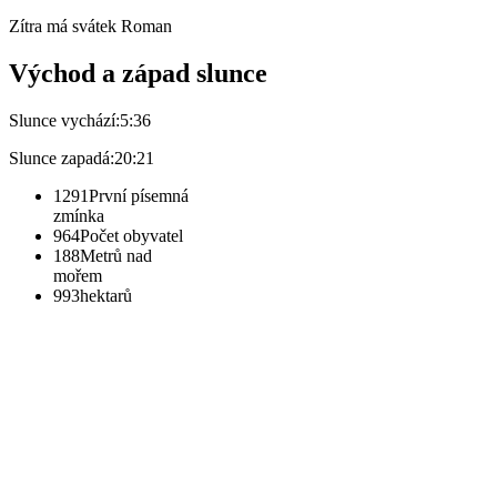
Zítra má svátek
Roman
Východ a západ slunce
Slunce vychází:
5:36
Slunce zapadá:
20:21
1291
První písemná
zmínka
964
Počet obyvatel
188
Metrů nad
mořem
993
hektarů