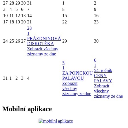
27
28
29
30
31
1
2
3
4
5
6
7
8
9
10
11
12
13
14
15
16
17
18
19
20
21
22
23
28
1
PRÁZDNINOVÁ
24
25
26
27
29
30
DISKOTÉKA
Zobrazit všechny
záznamy ze dne
6
5
1
1
54. ročník
ZA POPICKOU
CENY
31
1
2
3
4
PALAVOU
PALAVY
Zobrazit
Zobrazit
všechny
všechny
záznamy ze dne
záznamy ze dne
Mobilní aplikace