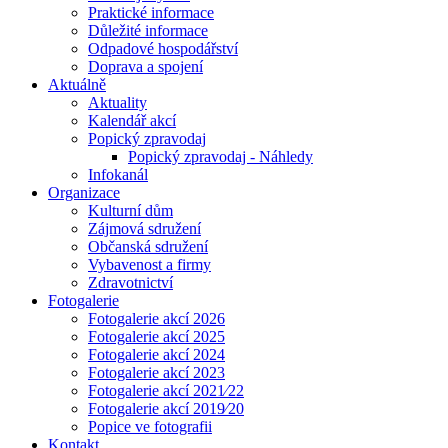
Praktické informace
Důležité informace
Odpadové hospodářství
Doprava a spojení
Aktuálně
Aktuality
Kalendář akcí
Popický zpravodaj
Popický zpravodaj - Náhledy
Infokanál
Organizace
Kulturní dům
Zájmová sdružení
Občanská sdružení
Vybavenost a firmy
Zdravotnictví
Fotogalerie
Fotogalerie akcí 2026
Fotogalerie akcí 2025
Fotogalerie akcí 2024
Fotogalerie akcí 2023
Fotogalerie akcí 2021⁄22
Fotogalerie akcí 2019⁄20
Popice ve fotografii
Kontakt