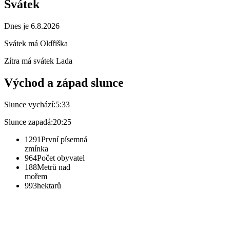
Svátek
Dnes je 6.8.2026
Svátek má
Oldřiška
Zítra má svátek
Lada
Východ a západ slunce
Slunce vychází:
5:33
Slunce zapadá:
20:25
1291
První písemná
zmínka
964
Počet obyvatel
188
Metrů nad
mořem
993
hektarů