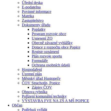
Úřední deska
E-podatelna
Povinné informace
Matrika
Zastupitelstvo
Dokumenty úřadu
Poplatky
Program rozvoje obce
Usnesení ZO
Obecně závazné vyhlášky
Dotace z rozpočtu obce Popice
Registr oznámení
Plán rozvoje sportu
Formuláře
Ochrana osobních údajů
Hospodaření
Územní plán
Městský úřad Hustopeče
ČOV Strachotín, Popice
Zápisy ČOV
Obnova rybníka
Pořízení komunální techniky
VÝSTAVBA FVE NA ZŠ A MŠ POPICE
Občan
Potřebuji vyřídit