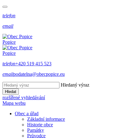
telefon
email
Popice
Popice
telefon
+420 519 415 523
email
podatelna@obecpopice.eu
Hledaný výraz
Hledat
rozšířené vyhledávání
Mapa webu
Obec a úřad
Základní informace
Historie obce
Památky
Průvodce