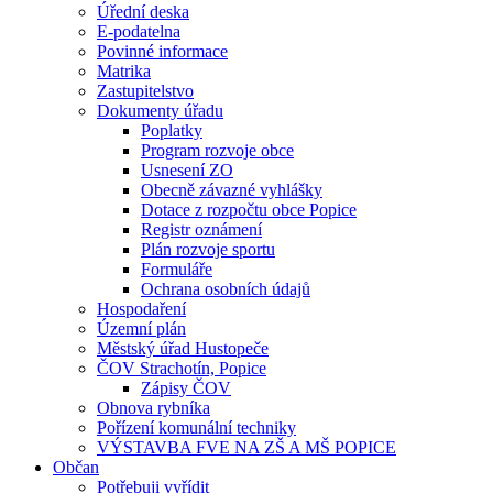
Úřední deska
E-podatelna
Povinné informace
Matrika
Zastupitelstvo
Dokumenty úřadu
Poplatky
Program rozvoje obce
Usnesení ZO
Obecně závazné vyhlášky
Dotace z rozpočtu obce Popice
Registr oznámení
Plán rozvoje sportu
Formuláře
Ochrana osobních údajů
Hospodaření
Územní plán
Městský úřad Hustopeče
ČOV Strachotín, Popice
Zápisy ČOV
Obnova rybníka
Pořízení komunální techniky
VÝSTAVBA FVE NA ZŠ A MŠ POPICE
Občan
Potřebuji vyřídit