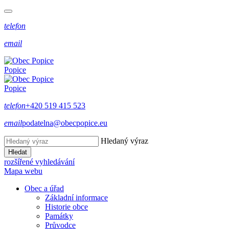
telefon
email
Popice
Popice
telefon
+420 519 415 523
email
podatelna@obecpopice.eu
Hledaný výraz
Hledat
rozšířené vyhledávání
Mapa webu
Obec a úřad
Základní informace
Historie obce
Památky
Průvodce