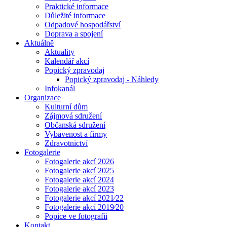
Praktické informace
Důležité informace
Odpadové hospodářství
Doprava a spojení
Aktuálně
Aktuality
Kalendář akcí
Popický zpravodaj
Popický zpravodaj - Náhledy
Infokanál
Organizace
Kulturní dům
Zájmová sdružení
Občanská sdružení
Vybavenost a firmy
Zdravotnictví
Fotogalerie
Fotogalerie akcí 2026
Fotogalerie akcí 2025
Fotogalerie akcí 2024
Fotogalerie akcí 2023
Fotogalerie akcí 2021⁄22
Fotogalerie akcí 2019⁄20
Popice ve fotografii
Kontakt