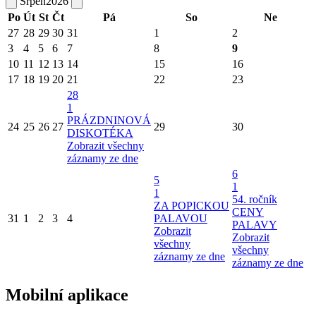
Srpen
2026
Po
Út
St
Čt
Pá
So
Ne
27
28
29
30
31
1
2
3
4
5
6
7
8
9
10
11
12
13
14
15
16
17
18
19
20
21
22
23
28
1
PRÁZDNINOVÁ
24
25
26
27
29
30
DISKOTÉKA
Zobrazit všechny
záznamy ze dne
6
5
1
1
54. ročník
ZA POPICKOU
CENY
31
1
2
3
4
PALAVOU
PALAVY
Zobrazit
Zobrazit
všechny
všechny
záznamy ze dne
záznamy ze dne
Mobilní aplikace