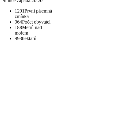
Slunce zapadá:
20:20
1291
První písemná
zmínka
964
Počet obyvatel
188
Metrů nad
mořem
993
hektarů