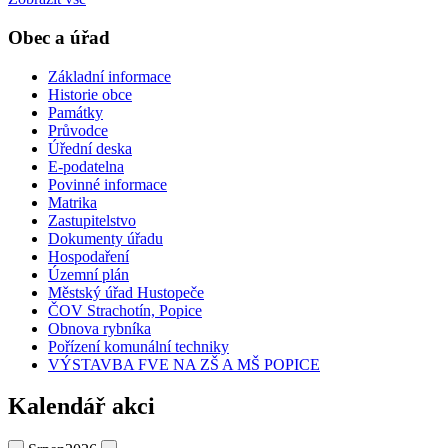
Obec a úřad
Základní informace
Historie obce
Památky
Průvodce
Úřední deska
E-podatelna
Povinné informace
Matrika
Zastupitelstvo
Dokumenty úřadu
Hospodaření
Územní plán
Městský úřad Hustopeče
ČOV Strachotín, Popice
Obnova rybníka
Pořízení komunální techniky
VÝSTAVBA FVE NA ZŠ A MŠ POPICE
Kalendář akci