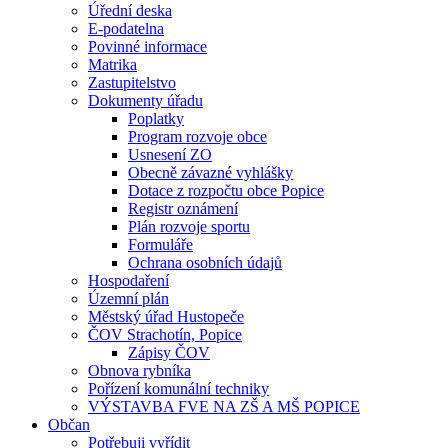
Úřední deska
E-podatelna
Povinné informace
Matrika
Zastupitelstvo
Dokumenty úřadu
Poplatky
Program rozvoje obce
Usnesení ZO
Obecně závazné vyhlášky
Dotace z rozpočtu obce Popice
Registr oznámení
Plán rozvoje sportu
Formuláře
Ochrana osobních údajů
Hospodaření
Územní plán
Městský úřad Hustopeče
ČOV Strachotín, Popice
Zápisy ČOV
Obnova rybníka
Pořízení komunální techniky
VÝSTAVBA FVE NA ZŠ A MŠ POPICE
Občan
Potřebuji vyřídit