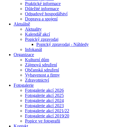
Praktické informace
Důležité informace
Odpadové hospodářství
Doprava a spojení
Aktuálně
Aktuality
Kalendář akcí
Popický zpravodaj
Popický zpravodaj - Náhledy
Infokanál
Organizace
Kulturní dům
Zájmová sdružení
Občanská sdružení
Vybavenost a firmy
Zdravotnictví
Fotogalerie
Fotogalerie akcí 2026
Fotogalerie akcí 2025
Fotogalerie akcí 2024
Fotogalerie akcí 2023
Fotogalerie akcí 2021⁄22
Fotogalerie akcí 2019⁄20
Popice ve fotografii
Kontakt