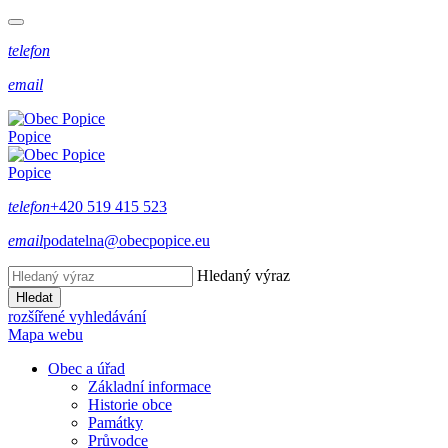
telefon
email
Popice
Popice
telefon
+420 519 415 523
email
podatelna@obecpopice.eu
Hledaný výraz
Hledat
rozšířené vyhledávání
Mapa webu
Obec a úřad
Základní informace
Historie obce
Památky
Průvodce