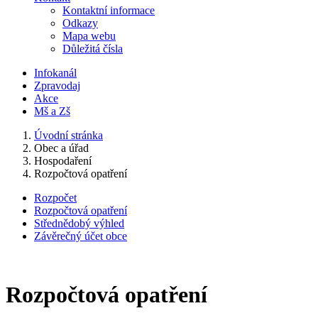
Kontaktní informace
Odkazy
Mapa webu
Důležitá čísla
Infokanál
Zpravodaj
Akce
Mš a Zš
Úvodní stránka
Obec a úřad
Hospodaření
Rozpočtová opatření
Rozpočet
Rozpočtová opatření
Střednědobý výhled
Závěrečný účet obce
Rozpočtová opatření