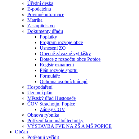
Úřední deska
E-podatelna
Povinné informace
Matrika
Zastupitelstvo
Dokumenty úřadu
Poplatky
Program rozvoje obce
Usnesení ZO
Obecně závazné vyhlášky
Dotace z rozpočtu obce Popice
Registr oznámení
Plán rozvoje sportu
Formuláře
Ochrana osobních údajů
Hospodaření
Územní plán
Městský úřad Hustopeče
ČOV Strachotín, Popice
Zápisy ČOV
Obnova rybníka
Pořízení komunální techniky
VÝSTAVBA FVE NA ZŠ A MŠ POPICE
Občan
Potřebuji vyřídit