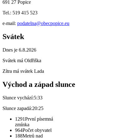
691 27 Popice
Tel.: 519 415 523
e-mail:
podatelna@obecpopice.eu
Svátek
Dnes je 6.8.2026
Svátek má
Oldřiška
Zítra má svátek
Lada
Východ a západ slunce
Slunce vychází:
5:33
Slunce zapadá:
20:25
1291
První písemná
zmínka
964
Počet obyvatel
188
Metrů nad