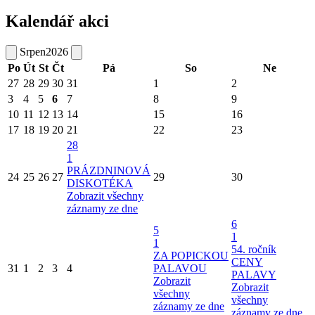
Kalendář akci
Srpen
2026
Po
Út
St
Čt
Pá
So
Ne
27
28
29
30
31
1
2
3
4
5
6
7
8
9
10
11
12
13
14
15
16
17
18
19
20
21
22
23
28
1
PRÁZDNINOVÁ
24
25
26
27
29
30
DISKOTÉKA
Zobrazit všechny
záznamy ze dne
6
5
1
1
54. ročník
ZA POPICKOU
CENY
31
1
2
3
4
PALAVOU
PALAVY
Zobrazit
Zobrazit
všechny
všechny
záznamy ze dne
záznamy ze dne